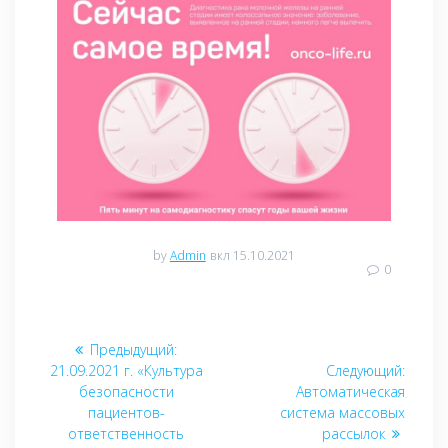
by
Admin
вкл 15.10.2021
0
Навигация
Предыдущий:
Предыдущая
по
21.09.2021 г. «Культура
запись:
Следующий:
Следу
безопасности
Автоматическая
запись
записям
пациентов-
система массовых
ответственность
рассылок