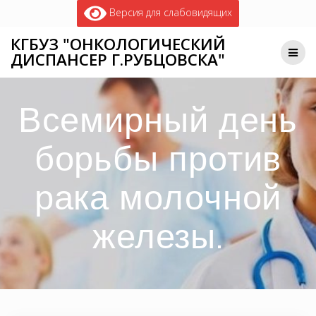
Версия для слабовидящих
КГБУЗ "ОНКОЛОГИЧЕСКИЙ
ДИСПАНСЕР Г.РУБЦОВСКА"
Всемирный день
борьбы против
рака молочной
железы.