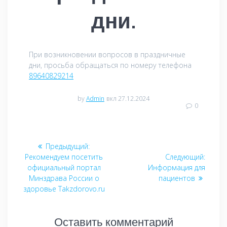
дни.
При возникновении вопросов в праздничные
дни, просьба обращаться по номеру телефона
89640829214
by
Admin
вкл 27.12.2024
0
Навигация
Предыдущий:
Предыдущая
по
Рекомендуем посетить
запись:
Следующий:
Следу
официальный портал
Информация для
запись
записям
Минздрава России о
пациентов
здоровье Takzdorovo.ru
Оставить комментарий