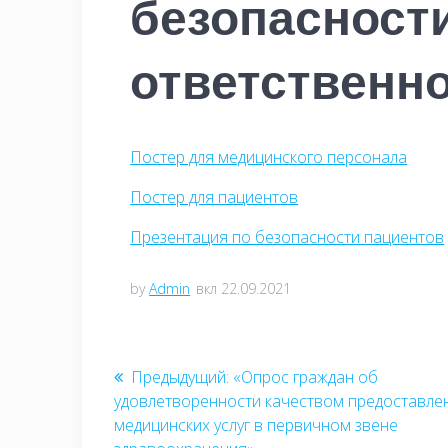
безопасност
ответственно
Постер для медицинского персонала
Постер для пациентов
Презентация по безопасности пациентов
by
Admin
вкл 22.09.2021
Навигация
Предыдущий:
Предыдущая
«Опрос граждан об
удовлетворенности качеством предоставле
запись:
по
медицинских услуг в первичном звене