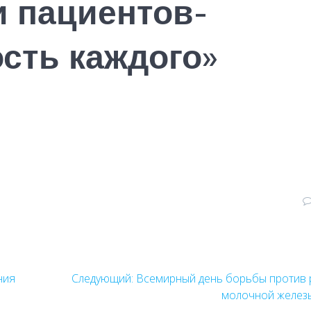
и пациентов-
сть каждого»
ния
Следующий:
Следующая
Всемирный день борьбы против 
запись:
молочной желез