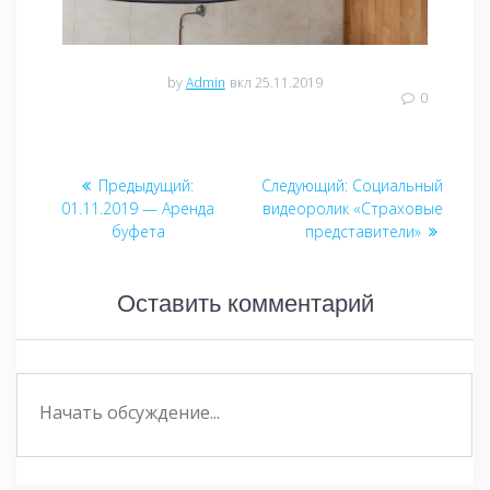
by
Admin
вкл 25.11.2019
0
Навигация
Предыдущий:
Предыдущая
Следующий:
Следующая
Социальный
по
01.11.2019 — Аренда
запись:
видеоролик «Страховые
запись:
буфета
представители»
записям
Оставить комментарий