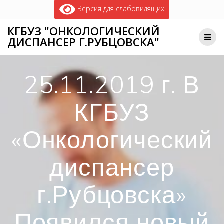
Версия для слабовидящих
КГБУЗ "ОНКОЛОГИЧЕСКИЙ
ДИСПАНСЕР Г.РУБЦОВСКА"
25.11.2019 г. В
КГБУЗ
«Онкологический
диспансер
г.Рубцовска»
Появился новый