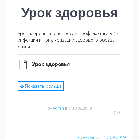
Урок здоровья
Урок здоровья по вопросам профилактики ВИЧ-
инфекции и популяризации здорового образа
жизни
Урок здоровья
Показать больше
by
Admin
вкл 18.09.2019
0
Навигация
Следующий:
Следующая
17.09.2019